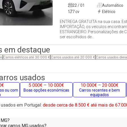
2022 / 01
Automático
177 cv
Elétrico
ENTREGA GRATUITA na sua casa. Es
IMPORTAÇÃO, os veículos encontra
ESTRANGEIRO. Personalizações de
ser escolhidos de...
s em destaque
os
Carros elétricos até 30 000 €
Carros usados até 20 000 €
Carros usados dies
carros usados
0€
5 000€ – 10 000€
10 000€ – 20 000€
gos ou com
Boas opções económicas
Carros recentes e bem
m
equipados
 usados em Portugal:
desde cerca de 8.500 € até mais de 67.00
m MG?
prar carros MG usados?