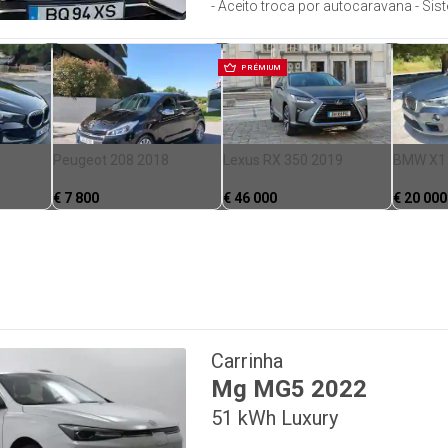
- Aceito troca por autocaravana - S
PRÉMIUM
Peugeot 208 2018
Lexus RX 350 2019
BMW X1
€
7 800
€
46 000
€
20 000
Carrinha
Mg
MG5
2022
51 kWh Luxury