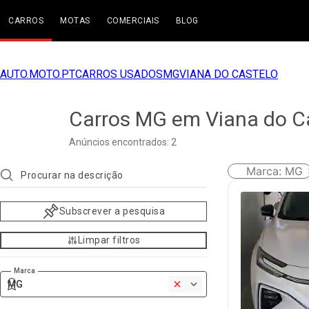
CARROS
MOTAS
COMERCIAIS
BLOG
AUTO.MOTO.PT
CARROS USADOS
MG
VIANA DO CASTELO
Carros MG em Viana do C
Anúncios encontrados: 2
Marca
:
MG
Subscrever a pesquisa
Limpar filtros
Marca
MG
1