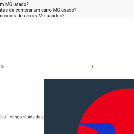
um MG usado?
antes de comprar um carro MG usado?
anúncios de carros MG usados?
G5
1
.pt
-
Venda rápida de carros, motas, comerciais, pesados, camiões, au
Informações