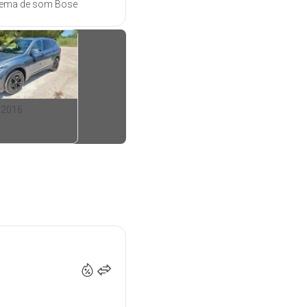
istema de som Bose
 2016
18 500
€