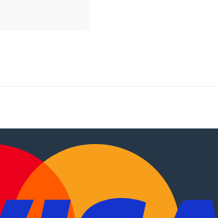
tocaravanas
.
EN