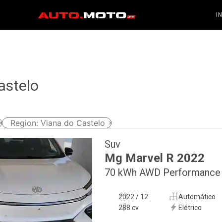
I
astelo
Region
:
Viana do Castelo
Suv
Mg
Marvel R
2022
70 kWh AWD Performance
2022 / 12
Automático
288 cv
Elétrico