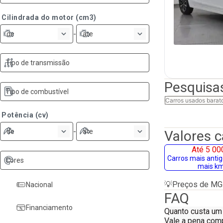
Cilindrada do motor (cm3)
-
de
ate
Tipo de transmissão
Pesquisa
Tipo de combustível
Carros usados barat
Potência (cv)
-
de
ate
Valores 
Até 5 00
Carros mais anti
Cores
mais k
💡
Preços de MG
Nacional
FAQ
Financiamento
Quanto custa u
Vale a pena com