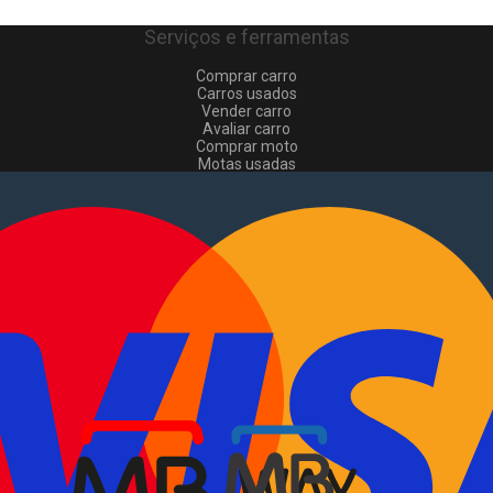
Serviços e ferramentas
Comprar carro
Carros usados
Vender carro
Avaliar carro
Comprar moto
Motas usadas
Vender mota
Comprar comerciais
Comerciais usados
Vender comerciais
Informações
Como comprar e vender
?
Pacotes de anúncios
Verificar VIN e matrícula
Sitemap
Blog
Sobre Nós
EN