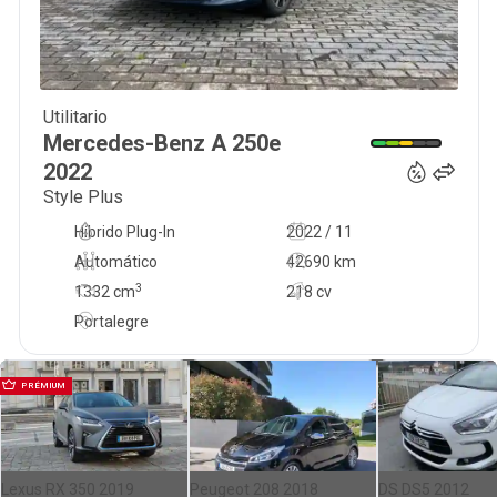
Utilitario
28 750
€
Mercedes-Benz
A 250e
2022
Style Plus
Híbrido Plug-In
2022 / 11
Automático
42690 km
3
1332
cm
218 cv
Portalegre
PRÉMIUM
Lexus RX 350 2019
Peugeot 208 2018
DS DS5 2012