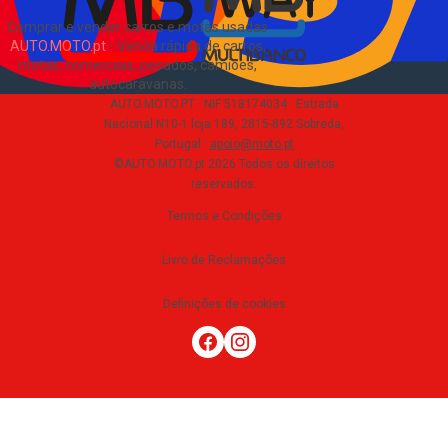
Comprar e vender carros e motas usadas
AUTO.MOTO.pt
-
Venda rápida de carros,
motas, comerciais, pesados, camiões,
autocaravanas
.
AUTO.MOTO.PT ·
NIF 518174034 ·
Estrada
Nacional N10-1 loja 189, 2815-892 Sobreda,
Portugal
·
apoio@moto.pt
©AUTO.MOTO.pt
2026
Todos os direitos
reservados
.
Termos e Condições
Livro de Reclamações
Definições de cookies