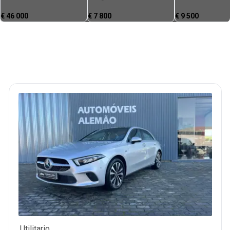
€
46 000
€
7 800
€
9 500
Utilitario