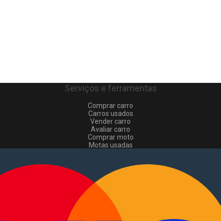
Serviços e ferramentas
Comprar carro
Carros usados
Vender carro
Avaliar carro
Comprar moto
Motas usadas
Vender mota
Comprar comerciais
Comerciais usados
Vender comerciais
Informações
Como comprar e vender
?
Pacotes de anúncios
Verificar VIN e matrícula