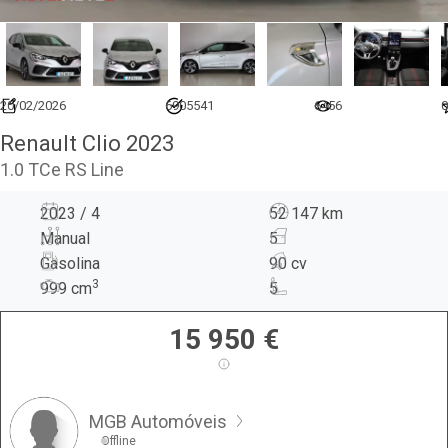
20/02/2026
6905541
6456
0
Renault Clio 2023
1.0 TCe RS Line
2023 / 4
52 147 km
Manual
5
Gasolina
90 cv
3
999
cm
5
15 950
€
MGB Automóveis
Offline