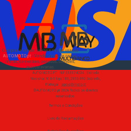
Sitemap
Blog
Sobre Nós
EN
Comprar e vender carros e motas usadas
AUTO.MOTO.pt
-
Venda rápida de carros,
motas, comerciais, pesados, camiões,
autocaravanas
.
AUTO.MOTO.PT ·
NIF 518174034 ·
Estrada
Nacional N10-1 loja 189, 2815-892 Sobreda,
Portugal
·
apoio@moto.pt
©AUTO.MOTO.pt
2026
Todos os direitos
reservados
.
Termos e Condições
Livro de Reclamações