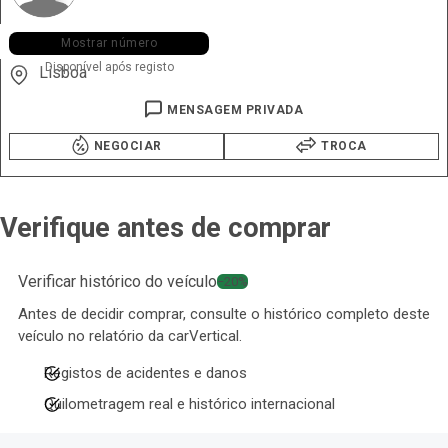
+351 912 ••• •17
Mostrar número
Disponível após registo
Lisboa
MENSAGEM PRIVADA
NEGOCIAR
TROCA
Verifique antes de comprar
Verificar histórico do veículo
−20%
Antes de decidir comprar, consulte o histórico completo deste
veículo no relatório da carVertical.
Registos de acidentes e danos
Quilometragem real e histórico internacional