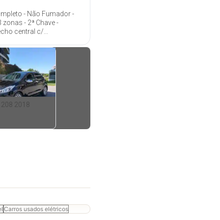
completo - Não Fumador -
 zonas - 2ª Chave -
cho central c/...
 208 2018
el
Carros usados elétricos