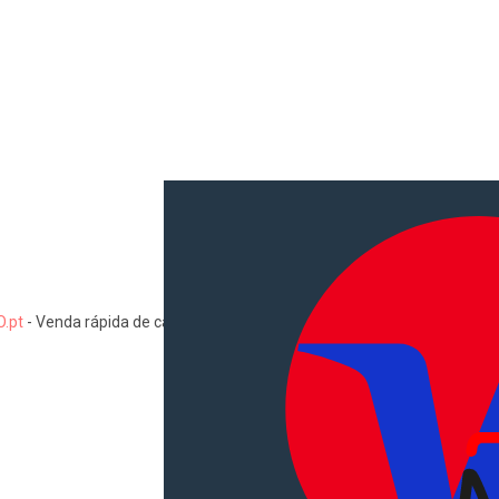
.pt
-
Venda rápida de carros, motas, comerciais, pesados, camiões, au
Informações
Como comprar e vender
Pacotes de anúncios
Verificar VIN e matrícula
Sitemap
Blog