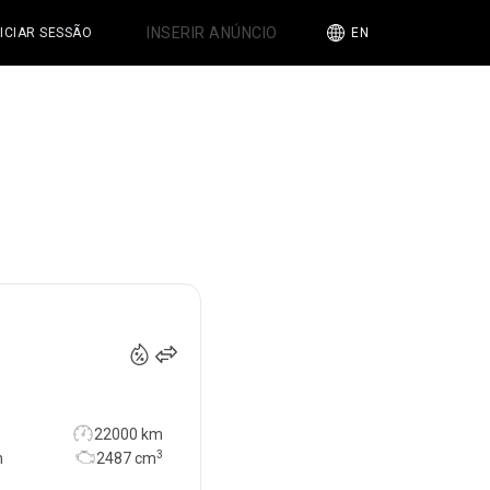
INSERIR ANÚNCIO
NICIAR SESSÃO
EN
47 500
€
22000 km
3
n
2487
cm