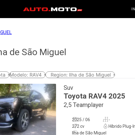
I
IGUEL
ha de São Miguel
ota
Modelo
:
RAV4
Region
:
Ilha de São Miguel
Suv
Toyota
RAV4
2025
2,5 Teamplayer
2025 / 06
-
272 cv
Híbrido Plug-I
Ilha de São Miguel