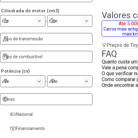
Cilindrada do motor (cm3)
Valores 
-
de
ate
Até 5 00
Carros mais anti
mais k
Tipo de transmissão
💡
Preços de Toy
FAQ
Tipo de combustível
Quanto custa um
Vale a pena com
Potência (cv)
O que verificar
Como comparar 
-
de
ate
Onde encontrar 
Cores
Nacional
Financiamento