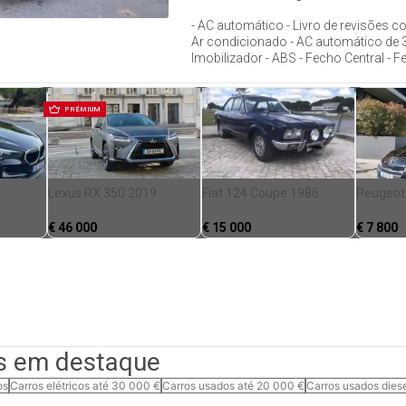
- AC automático - Livro de revisões 
Ar condicionado - AC automático de 3
Imobilizador - ABS - Fecho Central - Fe
PRÉMIUM
Lexus RX 350 2019
Fiat 124 Coupe 1986
Peugeot
€
46 000
€
15 000
€
7 800
s em destaque
os
Carros elétricos até 30 000 €
Carros usados até 20 000 €
Carros usados dies