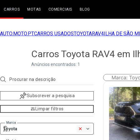
CARROS
MOTAS
COMERCIAIS
BLOG
AUTO.MOTO.PT
CARROS USADOS
TOYOTA
RAV4
ILHA DE SÃO M
Carros Toyota RAV4 em Il
Anúncios encontrados: 1
Marca
:
Toy
Subscrever a pesquisa
Limpar filtros
Marca
Toyota
1