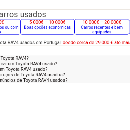
carros usados
0€
5 000€ – 10 000€
10 000€ – 20 000€
gos ou com
Boas opções económicas
Carros recentes e bem
m
equipados
ota RAV4 usados em Portugal:
desde cerca de 29.000 € até mai
 Toyota RAV4?
prar um Toyota RAV4 usado?
 num Toyota RAV4 usado?
preços de Toyota RAV4 usados?
anúncios de Toyota RAV4 usados?