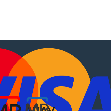
tocaravanas
.
EN
?
Sobre Nós