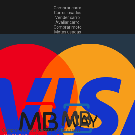
Comprar carro
Carros usados
Vender carro
Avaliar carro
Comprar moto
Motas usadas
Vender mota
Comprar comerciais
Comerciais usados
Vender comerciais
Informações
Como comprar e vender
?
Pacotes de anúncios
Verificar VIN e matrícula
Sitemap
Blog
Sobre Nós
EN
Comprar e vender carros e motas usadas