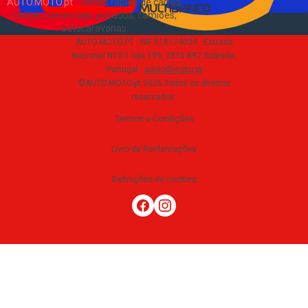
AUTO.MOTO.pt
-
Venda rápida de carros,
motas, comerciais, pesados, camiões,
autocaravanas
.
AUTO.MOTO.PT ·
NIF 518174034 ·
Estrada
Nacional N10-1 loja 189, 2815-892 Sobreda,
Portugal
·
apoio@moto.pt
©AUTO.MOTO.pt
2026
Todos os direitos
reservados
.
Termos e Condições
Livro de Reclamações
Definições de cookies