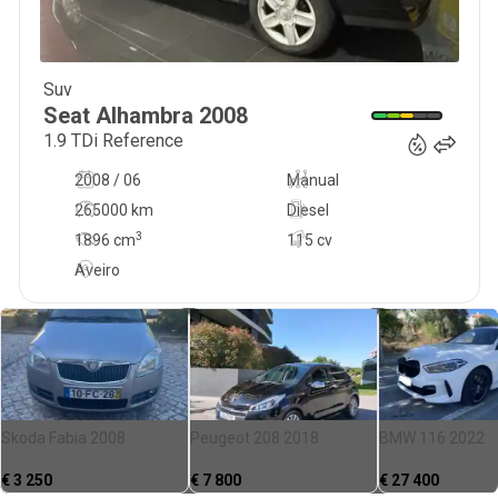
Suv
8 450
€
Seat
Alhambra
2008
1.9 TDi Reference
2008 / 06
Manual
265000 km
Diesel
3
1896
cm
115 cv
Aveiro
Skoda Fabia 2008
Peugeot 208 2018
BMW 116 2022
€
3 250
€
7 800
€
27 400