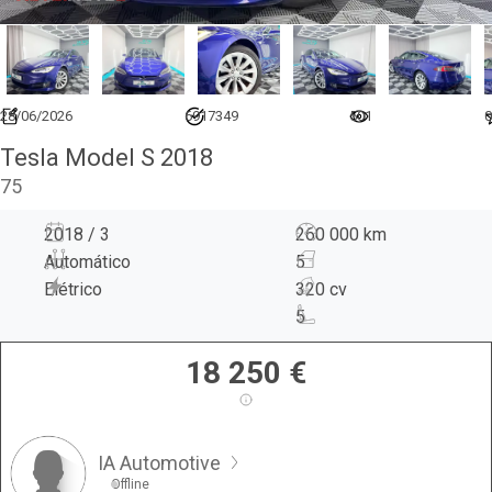
28/06/2026
6917349
501
0
Tesla Model S 2018
75
2018 / 3
260 000 km
Automático
5
Elétrico
320 cv
5
18 250
€
IA Automotive
Offline