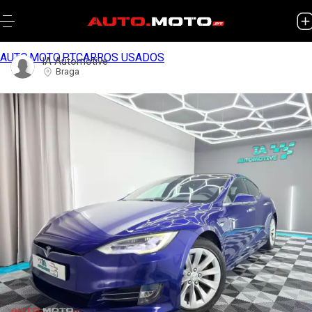
AUTO.MOTO.PT
CARROS USADOS
IA Automotive
Braga