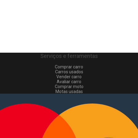
Serviços e ferramentas
Comprar carro
Carros usados
Vender carro
Avaliar carro
Comprar moto
Motas usadas
Vender mota
Comprar comerciais
Comerciais usados
Vender comerciais
Informações
Como comprar e vender
?
Pacotes de anúncios