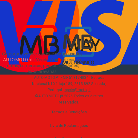
Verificar VIN e matrícula
Sitemap
Blog
Sobre Nós
EN
Comprar e vender carros e motas usadas
AUTO.MOTO.pt
-
Venda rápida de carros,
motas, comerciais, pesados, camiões,
autocaravanas
.
AUTO.MOTO.PT ·
NIF 518174034 ·
Estrada
Nacional N10-1 loja 189, 2815-892 Sobreda,
Portugal
·
apoio@moto.pt
©AUTO.MOTO.pt
2026
Todos os direitos
reservados
.
Termos e Condições
Livro de Reclamações