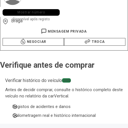
+351 913 ••• •96
Mostrar número
Disponível após registo
Braga
MENSAGEM PRIVADA
NEGOCIAR
TROCA
Verifique antes de comprar
Verificar histórico do veículo
−20%
Antes de decidir comprar, consulte o histórico completo deste
veículo no relatório da carVertical.
Registos de acidentes e danos
Quilometragem real e histórico internacional