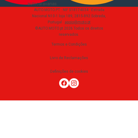
autocaravanas
.
AUTO.MOTO.PT ·
NIF 518174034 ·
Estrada
Nacional N10-1 loja 189, 2815-892 Sobreda,
Portugal
·
apoio@moto.pt
©AUTO.MOTO.pt
2026
Todos os direitos
reservados
.
Termos e Condições
Livro de Reclamações
Definições de cookies