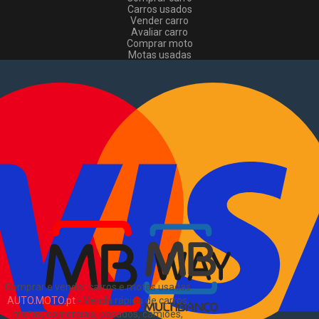
Carros usados
Vender carro
Avaliar carro
Comprar moto
Motas usadas
Vender mota
Comprar comerciais
Comerciais usados
Vender comerciais
Informações
Como comprar e vender
?
Pacotes de anúncios
Verificar VIN e matrícula
Sitemap
Blog
Sobre Nós
EN
Comprar e vender carros e motas usadas
AUTO.MOTO.pt
-
Venda rápida de carros,
motas, comerciais, pesados, camiões,