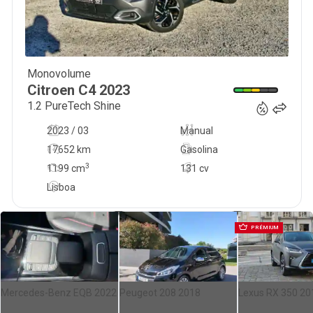
Monovolume
20 900
€
Citroen
C4
2023
1.2 PureTech Shine
2023 / 03
Manual
17652 km
Gasolina
3
1199
cm
131 cv
Lisboa
PRÉMIUM
Mercedes-Benz EQB 2022
Peugeot 208 2018
Lexus RX 350 20