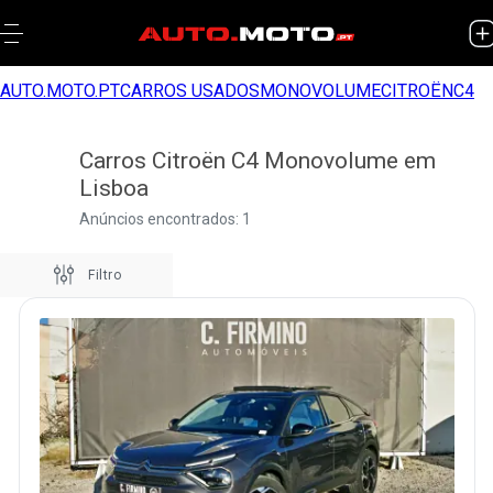
AUTO.MOTO.PT
CARROS USADOS
MONOVOLUME
CITROËN
C4
Carros Citroën C4 Monovolume em
Lisboa
Anúncios encontrados: 1
Filtro