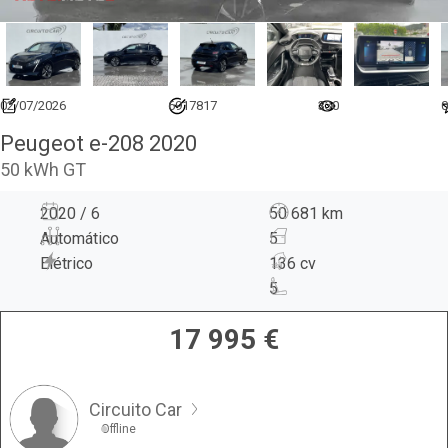
02/07/2026
6917817
330
0
Peugeot e-208 2020
50 kWh GT
2020 / 6
50 681 km
Automático
5
Elétrico
136 cv
5
17 995
€
Circuito Car
Offline