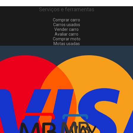
Serviços e ferramentas
Comprar carro
Carros usados
Vender carro
Avaliar carro
Comprar moto
Motas usadas
Vender mota
Comprar comerciais
Comerciais usados
Vender comerciais
Informações
Como comprar e vender
?
Pacotes de anúncios
Verificar VIN e matrícula
Sitemap
Blog
Sobre Nós
EN