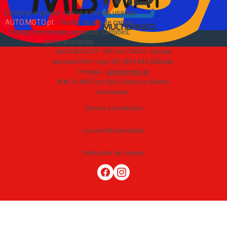
Comprar e vender carros e motas usadas
AUTO.MOTO.pt
-
Venda rápida de carros,
motas, comerciais, pesados, camiões,
autocaravanas
.
AUTO.MOTO.PT ·
NIF 518174034 ·
Estrada
Nacional N10-1 loja 189, 2815-892 Sobreda,
Portugal
·
apoio@moto.pt
©AUTO.MOTO.pt
2026
Todos os direitos
reservados
.
Termos e Condições
Livro de Reclamações
Definições de cookies