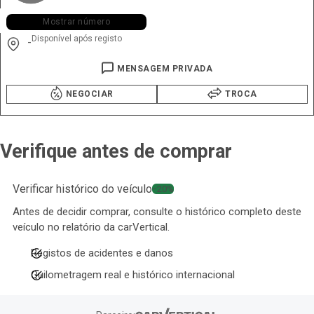
+351 911 ••• •92
Mostrar número
Disponível após registo
-
MENSAGEM PRIVADA
NEGOCIAR
TROCA
Verifique antes de comprar
Verificar histórico do veículo
−20%
Antes de decidir comprar, consulte o histórico completo deste
veículo no relatório da carVertical.
Registos de acidentes e danos
Quilometragem real e histórico internacional