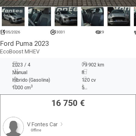
14/05/2026
6913031
1029
0
Ford Puma 2023
EcoBoost MHEV
2023 / 4
79 902 km
Manual
8
Híbrido (Gasolina)
120 cv
3
1000
cm
5
16 750
€
V Fontes Car
Offline