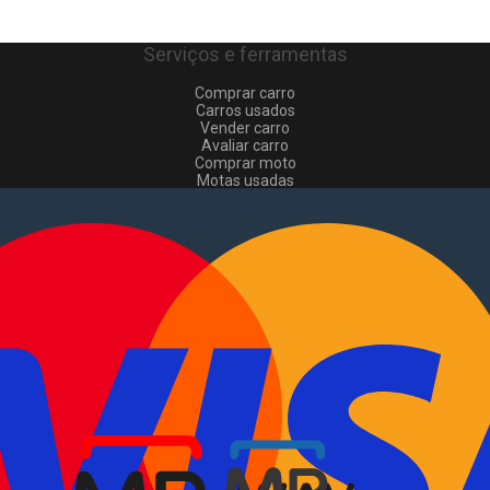
Serviços e ferramentas
Comprar carro
Carros usados
Vender carro
Avaliar carro
Comprar moto
Motas usadas
Vender mota
Comprar comerciais
Comerciais usados
Vender comerciais
Informações
Como comprar e vender
?
Pacotes de anúncios
Verificar VIN e matrícula
Sitemap
Blog
Sobre Nós
EN