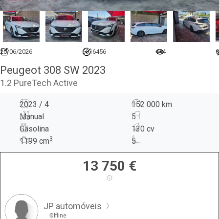
20/06/2026
6916456
444
0
Peugeot 308 SW 2023
1.2 PureTech Active
2023 / 4
152 000 km
Manual
5
Gasolina
130 cv
3
1199
cm
5
13 750
€
JP automóveis
Offline