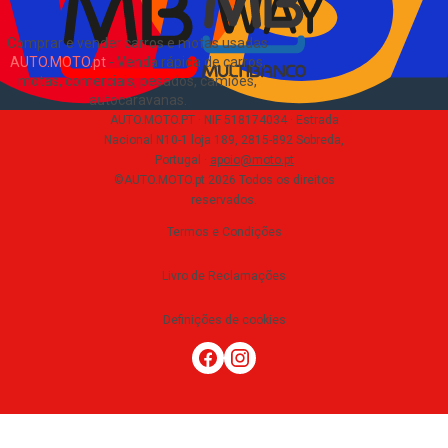
Comprar e vender carros e motas usadas
AUTO.MOTO.pt
-
Venda rápida de carros,
motas, comerciais, pesados, camiões,
autocaravanas
.
AUTO.MOTO.PT ·
NIF 518174034 ·
Estrada
Nacional N10-1 loja 189, 2815-892 Sobreda,
Portugal
·
apoio@moto.pt
©AUTO.MOTO.pt
2026
Todos os direitos
reservados
.
Termos e Condições
Livro de Reclamações
Definições de cookies