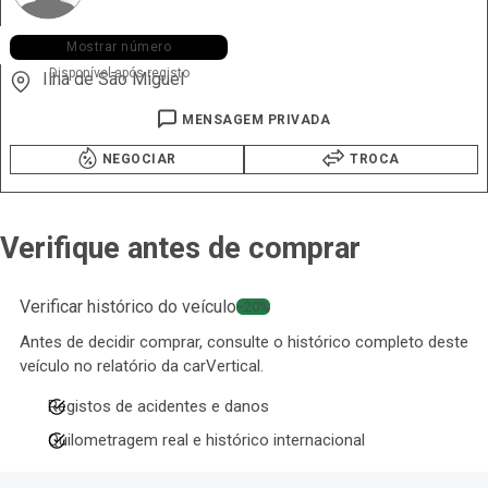
+351 912 ••• •65
Mostrar número
Disponível após registo
Ilha de São Miguel
MENSAGEM PRIVADA
NEGOCIAR
TROCA
Verifique antes de comprar
Verificar histórico do veículo
−20%
Antes de decidir comprar, consulte o histórico completo deste
veículo no relatório da carVertical.
Registos de acidentes e danos
Quilometragem real e histórico internacional