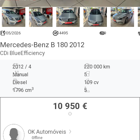
31/05/2026
6914495
609
0
Mercedes-Benz B 180 2012
CDi BlueEfficiency
2012 / 4
220 000 km
Manual
5
Diesel
109 cv
3
1796
cm
5
10 950
€
OK Automóveis
Offline