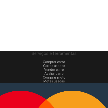
Serviços e ferramentas
Comprar carro
Carros usados
Vender carro
Avaliar carro
Comprar moto
Motas usadas
Vender mota
Comprar comerciais
Comerciais usados
Vender comerciais
Informações