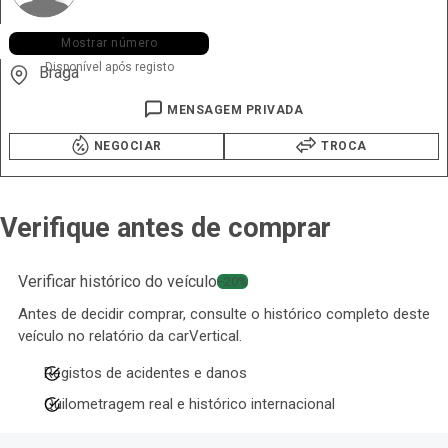
+351 913 ••• •48
Mostrar número
Disponível após registo
Braga
MENSAGEM PRIVADA
NEGOCIAR
TROCA
Verifique antes de comprar
Verificar histórico do veículo
−20%
Antes de decidir comprar, consulte o histórico completo deste
veículo no relatório da carVertical.
Registos de acidentes e danos
Quilometragem real e histórico internacional