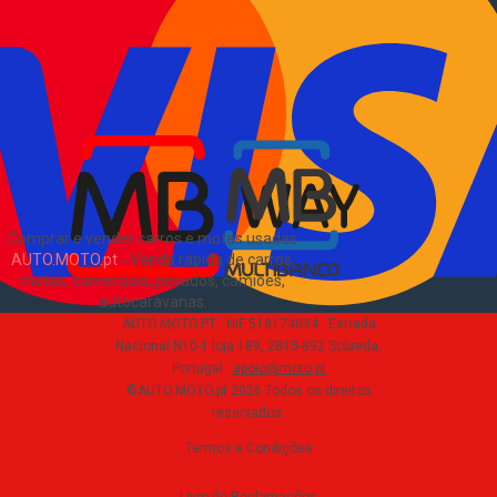
Como comprar e vender
?
Pacotes de anúncios
Verificar VIN e matrícula
Sitemap
Blog
Sobre Nós
EN
Comprar e vender carros e motas usadas
AUTO.MOTO.pt
-
Venda rápida de carros,
motas, comerciais, pesados, camiões,
autocaravanas
.
AUTO.MOTO.PT ·
NIF 518174034 ·
Estrada
Nacional N10-1 loja 189, 2815-892 Sobreda,
Portugal
·
apoio@moto.pt
©AUTO.MOTO.pt
2026
Todos os direitos
reservados
.
Termos e Condições