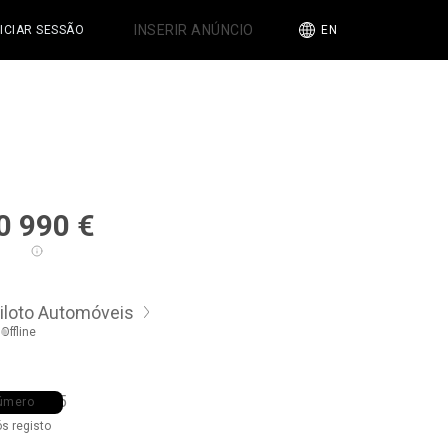
INSERIR ANÚNCIO
NICIAR SESSÃO
EN
0 990
€
iloto Automóveis
Offline
6 ••• •55
úmero
ós registo