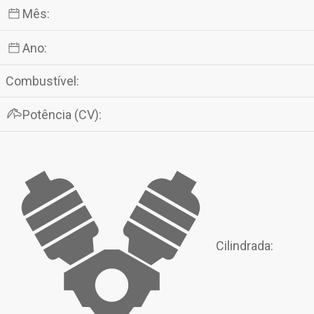
Mês:
Ano:
Combustível:
Potência (CV):
Cilindrada: