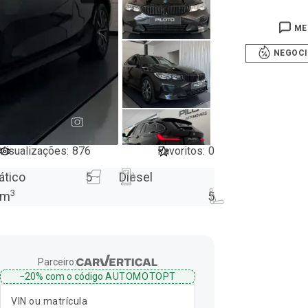
ME
NEGOC
25
Visualizações
:
876
Favoritos
:
0
ático
5
Diesel
3
m
5
Parceiro:
−20%
com o código
AUTOMOTOPT