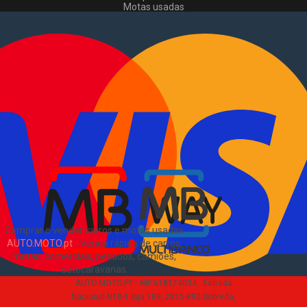
Motas usadas
Vender mota
Comprar comerciais
Comerciais usados
Vender comerciais
Informações
Como comprar e vender
?
Pacotes de anúncios
Verificar VIN e matrícula
Sitemap
Blog
Sobre Nós
EN
Comprar e vender carros e motas usadas
AUTO.MOTO.pt
-
Venda rápida de carros,
motas, comerciais, pesados, camiões,
autocaravanas
.
AUTO.MOTO.PT ·
NIF 518174034 ·
Estrada
Nacional N10-1 loja 189, 2815-892 Sobreda,