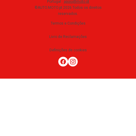
Portugal
·
apoio@moto.pt
©AUTO.MOTO.pt
2026
Todos os direitos
reservados
.
Termos e Condições
Livro de Reclamações
Definições de cookies