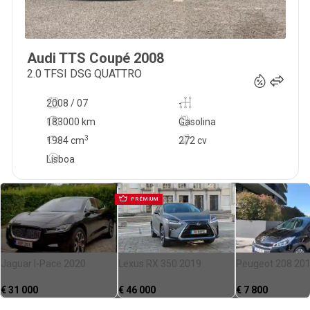
Audi
TTS Coupé
2008
22 995
€
2.0 TFSI DSG QUATTRO
2008 / 07
-
183000 km
Gasolina
3
1984
cm
272 cv
Lisboa
PRÉMIUM
Jaguar I-Pace 2020
Lexus RX 350 2019
Peugeot 208 20
€
31 000
€
46 000
€
7 800