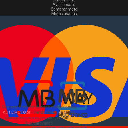
Vender carro
Avaliar carro
Comprar moto
Motas usadas
Vender mota
Comprar comerciais
Comerciais usados
Vender comerciais
Informações
Como comprar e vender
?
Pacotes de anúncios
Verificar VIN e matrícula
Sitemap
Blog
Sobre Nós
EN
Comprar e vender carros e motas usadas
AUTO.MOTO.pt
-
Venda rápida de carros,
motas, comerciais, pesados, camiões,
autocaravanas
.