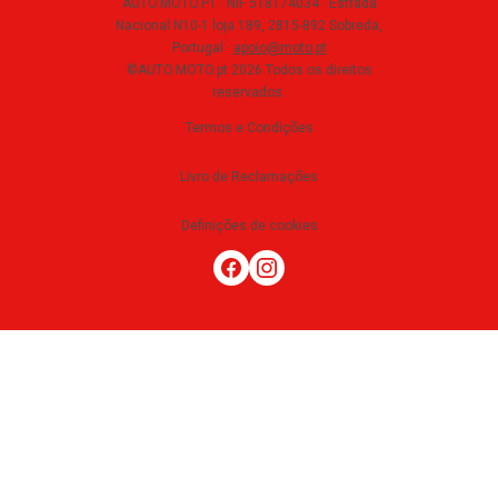
AUTO.MOTO.PT ·
NIF 518174034 ·
Estrada
Nacional N10-1 loja 189, 2815-892 Sobreda,
Portugal
·
apoio@moto.pt
©AUTO.MOTO.pt
2026
Todos os direitos
reservados
.
Termos e Condições
Livro de Reclamações
Definições de cookies