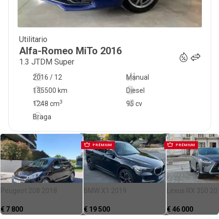
Utilitario
9 999
€
Alfa-Romeo
MiTo
2016
1.3 JTDM Super
2016 / 12
Manual
135500 km
Diesel
3
1248
cm
95 cv
Braga
PRÉMIUM
PRÉMIUM
Peugeot 208 2018
BMW X1 2019
Lexus RX 350 20
€
7 800
€
19 500
€
46 000