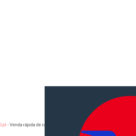
.pt
-
Venda rápida de carros, motas, comerciais, pesados, camiões, au
Informações