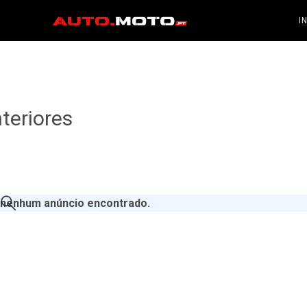
I
teriores
nenhum anúncio encontrado
.