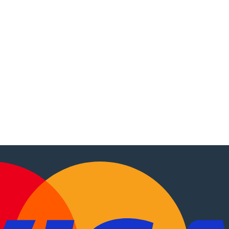
tocaravanas
.
EN