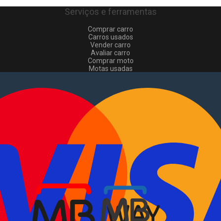
Serviços e ferramentas
Comprar carro
Carros usados
Vender carro
Avaliar carro
Comprar moto
Motas usadas
Vender mota
Comprar comerciais
Comerciais usados
Vender comerciais
Informações
Como comprar e vender
?
Pacotes de anúncios
Verificar VIN e matrícula
Sitemap
Blog
Sobre Nós
EN