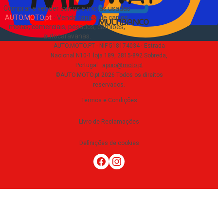
Comprar e vender carros e motas usadas
AUTO.MOTO.pt
-
Venda rápida de carros,
motas, comerciais, pesados, camiões,
autocaravanas
.
AUTO.MOTO.PT ·
NIF 518174034 ·
Estrada
Nacional N10-1 loja 189, 2815-892 Sobreda,
Portugal
·
apoio@moto.pt
©AUTO.MOTO.pt
2026
Todos os direitos
reservados
.
Termos e Condições
Livro de Reclamações
Definições de cookies