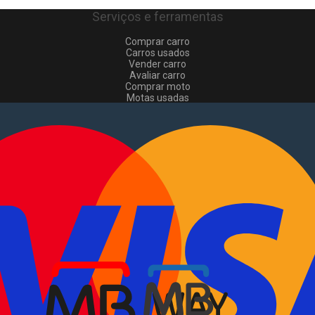
Serviços e ferramentas
Comprar carro
Carros usados
Vender carro
Avaliar carro
Comprar moto
Motas usadas
Vender mota
Comprar comerciais
Comerciais usados
Vender comerciais
Informações
Como comprar e vender
?
Pacotes de anúncios
Verificar VIN e matrícula
Sitemap
Blog
Sobre Nós
EN