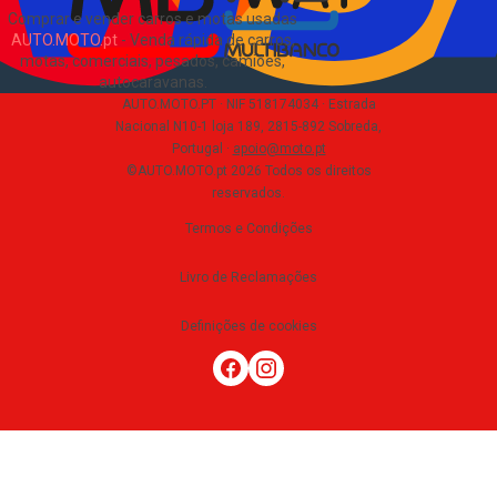
Comprar e vender carros e motas usadas
AUTO.MOTO.pt
-
Venda rápida de carros,
motas, comerciais, pesados, camiões,
autocaravanas
.
AUTO.MOTO.PT ·
NIF 518174034 ·
Estrada
Nacional N10-1 loja 189, 2815-892 Sobreda,
Portugal
·
apoio@moto.pt
©AUTO.MOTO.pt
2026
Todos os direitos
reservados
.
Termos e Condições
Livro de Reclamações
Definições de cookies