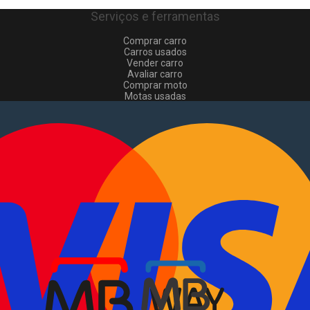
Serviços e ferramentas
Comprar carro
Carros usados
Vender carro
Avaliar carro
Comprar moto
Motas usadas
Vender mota
Comprar comerciais
Comerciais usados
Vender comerciais
Informações
Como comprar e vender
?
Pacotes de anúncios
Verificar VIN e matrícula
Sitemap
Blog
Sobre Nós
EN