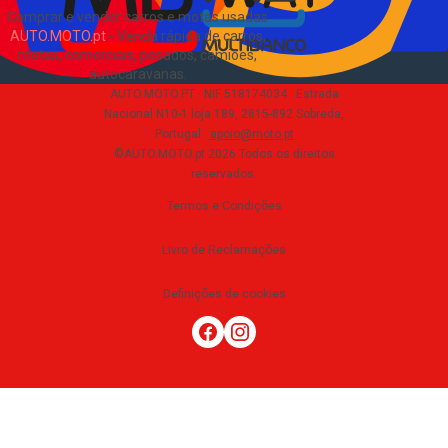
Comprar e vender carros e motas usadas
AUTO.MOTO.pt
-
Venda rápida de carros,
motas, comerciais, pesados, camiões,
autocaravanas
.
AUTO.MOTO.PT ·
NIF 518174034 ·
Estrada
Nacional N10-1 loja 189, 2815-892 Sobreda,
Portugal
·
apoio@moto.pt
©AUTO.MOTO.pt
2026
Todos os direitos
reservados
.
Termos e Condições
Livro de Reclamações
Definições de cookies