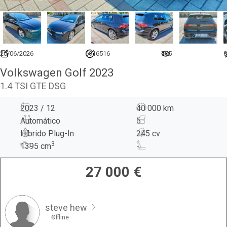
20/06/2026
6916516
705
0
Volkswagen Golf 2023
1.4 TSI GTE DSG
2023 / 12
40 000 km
Automático
5
Híbrido Plug-In
245 cv
3
1395
cm
-
27 000
€
steve hew
Offline