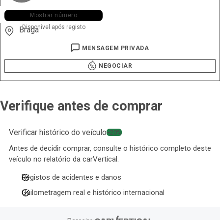
+351 928 ••• •60
Mostrar número
Disponível após registo
Braga
MENSAGEM PRIVADA
NEGOCIAR
Verifique antes de comprar
Verificar histórico do veículo
−20%
Antes de decidir comprar, consulte o histórico completo deste
veículo no relatório da carVertical.
Registos de acidentes e danos
Quilometragem real e histórico internacional