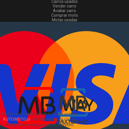
Carros usados
Vender carro
Avaliar carro
Comprar moto
Motas usadas
Vender mota
Comprar comerciais
Comerciais usados
Vender comerciais
Informações
Como comprar e vender
?
Pacotes de anúncios
Verificar VIN e matrícula
Sitemap
Blog
Sobre Nós
EN
Comprar e vender carros e motas usadas
AUTO.MOTO.pt
-
Venda rápida de carros,
motas, comerciais, pesados, camiões,