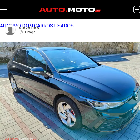
AUTO.MOTO.PT
CARROS USADOS
steve hew
Braga