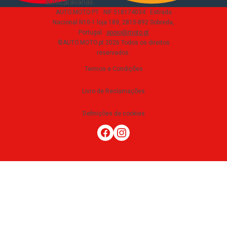
autocaravanas
.
AUTO.MOTO.PT ·
NIF 518174034 ·
Estrada
Nacional N10-1 loja 189, 2815-892 Sobreda,
Portugal
·
apoio@moto.pt
©AUTO.MOTO.pt
2026
Todos os direitos
reservados
.
Termos e Condições
Livro de Reclamações
Definições de cookies