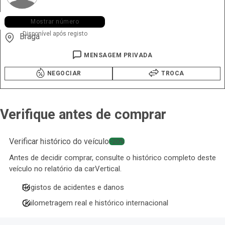
+351 913 ••• •48
Mostrar número
Disponível após registo
Braga
MENSAGEM PRIVADA
NEGOCIAR
TROCA
Verifique antes de comprar
Verificar histórico do veículo
−20%
Antes de decidir comprar, consulte o histórico completo deste
veículo no relatório da carVertical.
Registos de acidentes e danos
Quilometragem real e histórico internacional