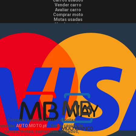
Carros usados
Vender carro
Avaliar carro
Comprar moto
Motas usadas
Vender mota
Comprar comerciais
Comerciais usados
Vender comerciais
Informações
Como comprar e vender
?
Pacotes de anúncios
Verificar VIN e matrícula
Sitemap
Blog
EN
Sobre Nós
Comprar e vender carros e motas
usadas
AUTO.MOTO.pt
-
Venda rápida de
carros, motas, comerciais, pesados,