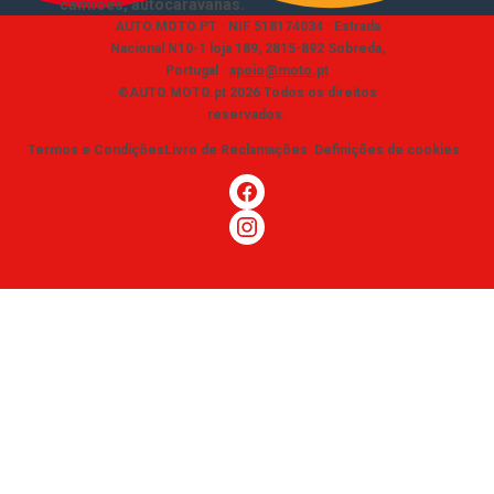
camiões, autocaravanas
.
AUTO.MOTO.PT ·
NIF 518174034 ·
Estrada
Nacional N10-1 loja 189, 2815-892 Sobreda,
Portugal
·
apoio@moto.pt
©AUTO.MOTO.pt
2026
Todos os direitos
reservados
.
Termos e Condições
Livro de Reclamações
Definições de cookies