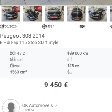
29/05/2026
6914334
630
0
Peugeot 308 2014
E Hdi Fap 115 Stop Start Style
2014 / 2
199 000 km
Manual
5
Diesel
115 cv
3
1560
cm
5
9 450
€
OK Automóveis
Offline