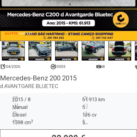
17/04/2026
6910533
3468
0
Mercedes-Benz 200 2015
d AVANTGARE BLUETEC
2015 / 8
61 913 km
Manual
5
Diesel
136 cv
3
1598
cm
5