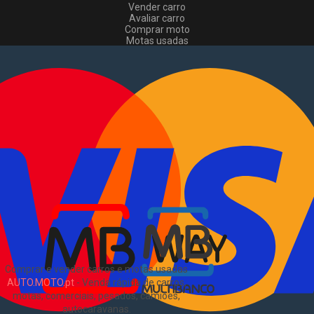
Vender carro
Avaliar carro
Comprar moto
Motas usadas
Vender mota
Comprar comerciais
Comerciais usados
Vender comerciais
Informações
Como comprar e vender
?
Pacotes de anúncios
Verificar VIN e matrícula
Sitemap
Blog
Sobre Nós
EN
Comprar e vender carros e motas usadas
AUTO.MOTO.pt
-
Venda rápida de carros,
motas, comerciais, pesados, camiões,
autocaravanas
.