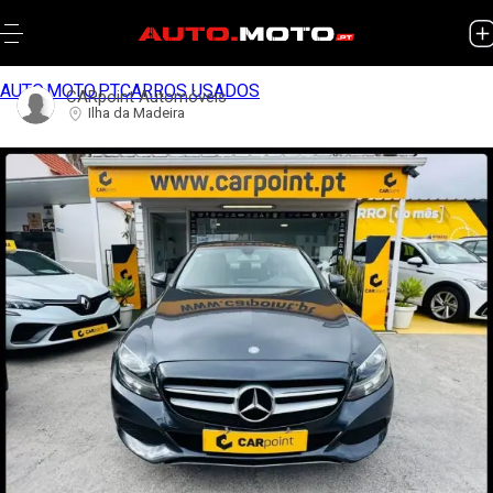
AUTO.MOTO.PT
CARROS USADOS
CARpoint Automóveis
Ilha da Madeira