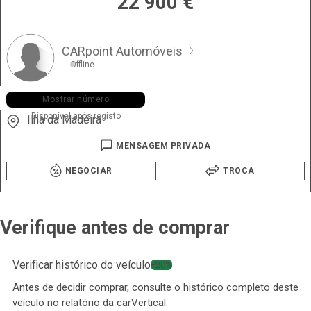
22 900
€
CARpoint Automóveis
Offline
+351 291 ••• •65
Mostrar número
Disponível após registo
Ilha da Madeira
MENSAGEM PRIVADA
NEGOCIAR
TROCA
Verifique antes de comprar
Verificar histórico do veículo
−20%
Antes de decidir comprar, consulte o histórico completo deste
veículo no relatório da carVertical.