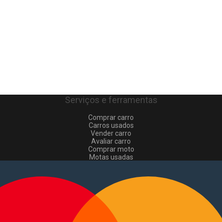
Serviços e ferramentas
Comprar carro
Carros usados
Vender carro
Avaliar carro
Comprar moto
Motas usadas
Vender mota
Comprar comerciais
Comerciais usados
Vender comerciais
Informações
Como comprar e vender
?