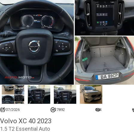
02/07/2026
6917892
534
0
Volvo XC 40 2023
1.5 T2 Essential Auto