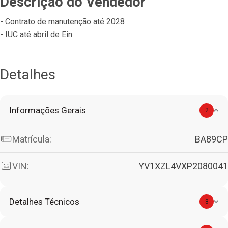
Descrição do Vendedor
- Contrato de manutenção até 2028
- IUC até abril de Ein
Detalhes
Informações Gerais
2
Matrícula:
BA89CP
VIN:
YV1XZL4VXP2080041
Detalhes Técnicos
8