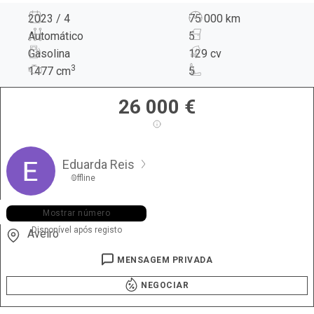
2023 / 4
75 000 km
Automático
5
Gasolina
129 cv
3
1477
cm
5
26 000
€
Eduarda Reis
Offline
+351 912 ••• •73
Mostrar número
Disponível após registo
Aveiro
MENSAGEM PRIVADA
NEGOCIAR