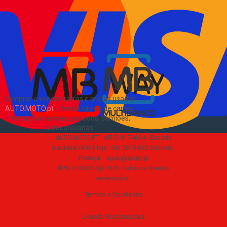
Pacotes de anúncios
Verificar VIN e matrícula
Sitemap
Blog
Sobre Nós
EN
Comprar e vender carros e motas usadas
AUTO.MOTO.pt
-
Venda rápida de carros,
motas, comerciais, pesados, camiões,
autocaravanas
.
AUTO.MOTO.PT ·
NIF 518174034 ·
Estrada
Nacional N10-1 loja 189, 2815-892 Sobreda,
Portugal
·
apoio@moto.pt
©AUTO.MOTO.pt
2026
Todos os direitos
reservados
.
Termos e Condições
Livro de Reclamações