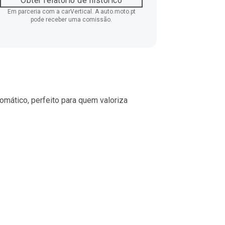
Obter relatório de histórico
Em parceria com a carVertical. A auto.moto.pt
pode receber uma comissão.
mático, perfeito para quem valoriza 