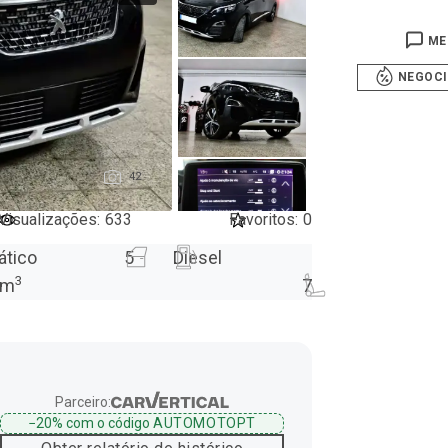
ME
NEGOC
42
Visualizações
:
633
Favoritos
:
0
ático
5
Diesel
3
m
7
Parceiro:
−20%
com o código
AUTOMOTOPT