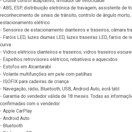
- Cruise control adaptativo, limitador de velocidade
- ABS, ESP, distribuição eletrónica de travagem, assistente de 
reconhecimento de sinais de trânsito, controlo de ângulo morto
estacionamento elétrico
- Sensores de estacionamento dianteiros e traseiros, câmara tr
- Faróis LED, luzes diurnas LED, luzes traseiras LED, faróis de
curva
- Vidros elétricos dianteiros e traseiros, vidros traseiros escur
- Espelhos retrovisores elétricos, rebatíveis e aquecidos
- Estofos em Alcantarabr
- Volante multifunções em pele com patilhas
- ISOFIX para cadeiras de criança
- Navegação, rádio, Bluetooth, USB, Android Auto, ecrã tátil
- Garantia do vendedor válida de 18 meses. Todas as informaç
confirmadas com o vendedor.
- Apple CarPlay
- Android Auto
- Bluetooth