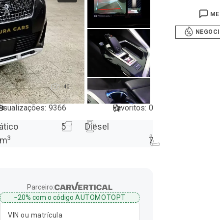
ME
NEGOC
40
isualizações
:
9366
Favoritos
:
0
ático
5
Diesel
3
m
7
Parceiro:
−20%
com o código
AUTOMOTOPT