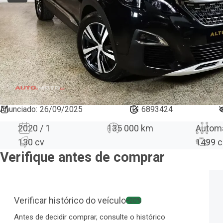
Anunciado
:
26/09/2025
ID:
6893424
V
2020 / 1
135 000 km
Autom
130 cv
1499
c
Verifique antes de comprar
Verificar histórico do veículo
−20%
Antes de decidir comprar, consulte o histórico