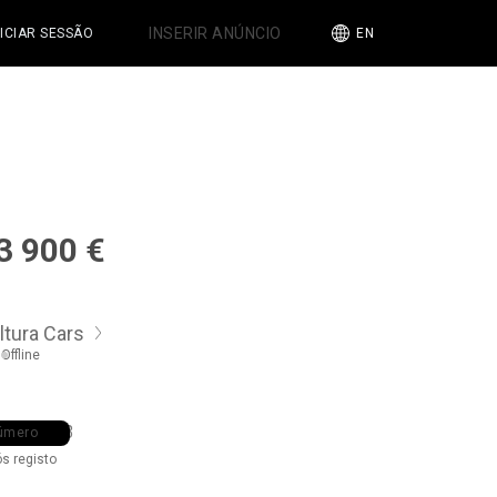
INSERIR ANÚNCIO
NICIAR SESSÃO
EN
3 900
€
ltura Cars
Offline
5 ••• •03
úmero
ós registo