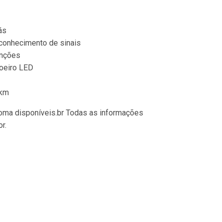
ás
conhecimento de sinais
unções
voeiro LED
/km
oma disponíveis.br Todas as informações 
.
