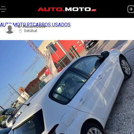
AUTO.MOTO.PT
CARROS USADOS
S' Automotive
Setúbal