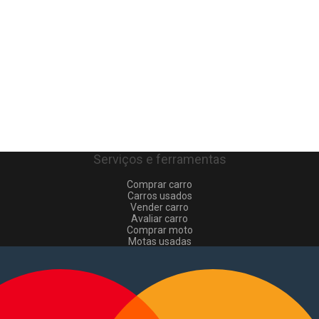
Serviços e ferramentas
Comprar carro
Carros usados
Vender carro
Avaliar carro
Comprar moto
Motas usadas
Vender mota
Comprar comerciais
Comerciais usados
Vender comerciais
Informações