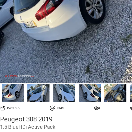
22/05/2026
6913845
624
0
Peugeot 308 2019
1.5 BlueHDi Active Pack