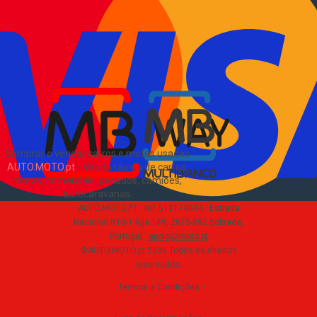
Como comprar e vender
?
Pacotes de anúncios
Verificar VIN e matrícula
Sitemap
Blog
Sobre Nós
EN
Comprar e vender carros e motas usadas
AUTO.MOTO.pt
-
Venda rápida de carros,
motas, comerciais, pesados, camiões,
autocaravanas
.
AUTO.MOTO.PT ·
NIF 518174034 ·
Estrada
Nacional N10-1 loja 189, 2815-892 Sobreda,
Portugal
·
apoio@moto.pt
©AUTO.MOTO.pt
2026
Todos os direitos
reservados
.
Termos e Condições