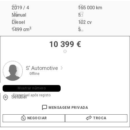
2019 / 4
165 000 km
Manual
5
Diesel
102 cv
3
1499
cm
5
10 399
€
S' Automotive
Offline
+351 927 ••• •35
Mostrar número
Disponível após registo
Setúbal
MENSAGEM PRIVADA
NEGOCIAR
TROCA