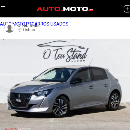
AUTO.MOTO.PT
CARROS USADOS
O Teu Stand
Lisboa