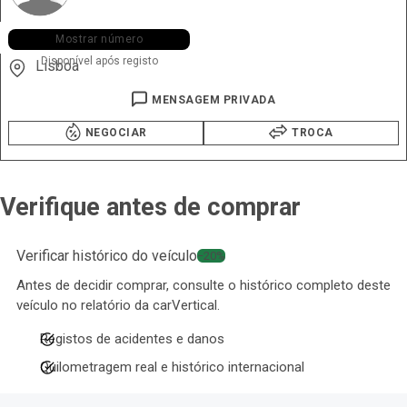
+351 931 ••• •20
Mostrar número
Disponível após registo
Lisboa
MENSAGEM PRIVADA
NEGOCIAR
TROCA
Verifique antes de comprar
Verificar histórico do veículo
−20%
Antes de decidir comprar, consulte o histórico completo deste
veículo no relatório da carVertical.
Registos de acidentes e danos
Quilometragem real e histórico internacional