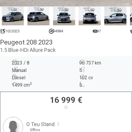
15/10/2025
6894984
9597
0
Peugeot 208 2023
1.5 Blue-HDi Allure Pack
2023 / 8
96 737 km
Manual
5
Diesel
102 cv
3
1499
cm
5
16 999
€
O Teu Stand
Offline