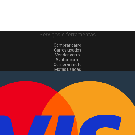
Serviços e ferramentas
Comprar carro
Carros usados
Vender carro
Avaliar carro
Comprar moto
Motas usadas
Vender mota
Comprar comerciais
Comerciais usados
Vender comerciais
Informações
Como comprar e vender
?
Pacotes de anúncios
Verificar VIN e matrícula
Sitemap
Blog
Sobre Nós
EN