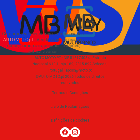
Comprar e vender carros e motas usadas
AUTO.MOTO.pt
-
Venda rápida de carros,
motas, comerciais, pesados, camiões,
autocaravanas
.
AUTO.MOTO.PT ·
NIF 518174034 ·
Estrada
Nacional N10-1 loja 189, 2815-892 Sobreda,
Portugal
·
apoio@moto.pt
©AUTO.MOTO.pt
2026
Todos os direitos
reservados
.
Termos e Condições
Livro de Reclamações
Definições de cookies