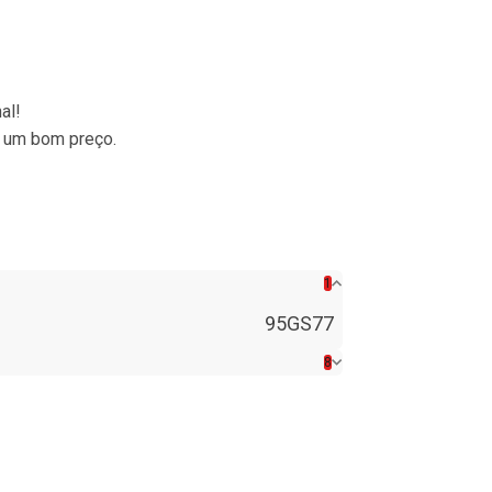
al!
a um bom preço.
1
95GS77
8