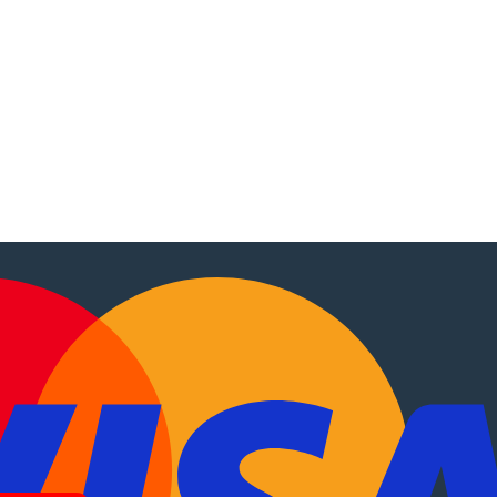
tocaravanas
.
EN
?
Sobre Nós