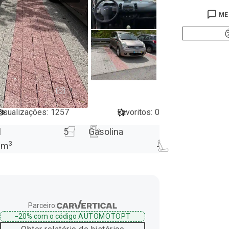
ME
4
isualizações
:
1257
Favoritos
:
0
l
5
Gasolina
3
cm
-
Parceiro:
−20%
com o código
AUTOMOTOPT