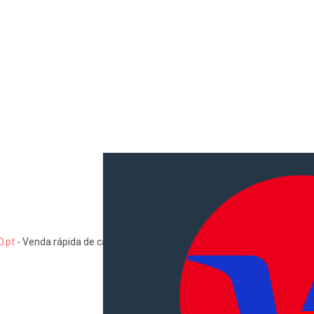
.pt
-
Venda rápida de carros, motas, comerciais, pesados, camiões, au
Informações
Como comprar e vender