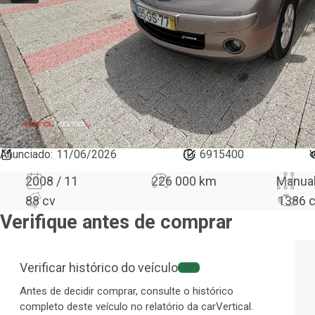
Anunciado
:
11/06/2026
ID:
6915400
V
2008 / 11
226 000 km
Manua
88 cv
1386
Verifique antes de comprar
Verificar histórico do veículo
−20%
Antes de decidir comprar, consulte o histórico
completo deste veículo no relatório da carVertical.