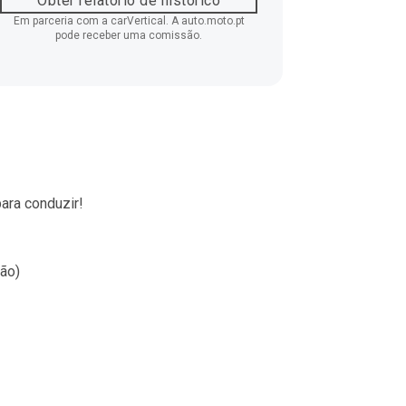
Obter relatório de histórico
Em parceria com a carVertical. A auto.moto.pt
pode receber uma comissão.
ara conduzir!
pão)