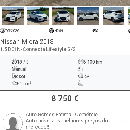
28/05/2026
6914269
699
0
Nissan Micra 2018
1.5 DCi N-Connecta Lifestyle S/S
2018 / 3
316 100 km
Manual
5
Diesel
90 cv
3
1461
cm
5
8 750
€
Auto Gomes Fátima - Comércio
Automóvel aos melhores preços do
mercado!!