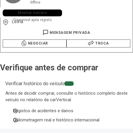
Offline
+351 919 ••• •38
Mostrar número
Disponível após registo
Leiria
MENSAGEM PRIVADA
NEGOCIAR
TROCA
Verifique antes de comprar
Verificar histórico do veículo
−20%
Antes de decidir comprar, consulte o histórico completo deste
veículo no relatório da carVertical.
Registos de acidentes e danos
Quilometragem real e histórico internacional