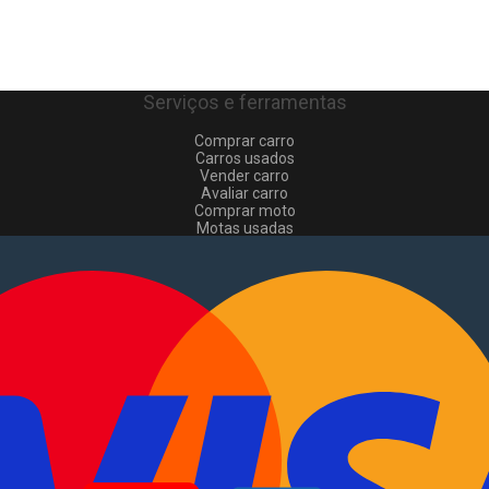
Serviços e ferramentas
Comprar carro
Carros usados
Vender carro
Avaliar carro
Comprar moto
Motas usadas
Vender mota
Comprar comerciais
Comerciais usados
Vender comerciais
Informações
Como comprar e vender
?
Pacotes de anúncios
Verificar VIN e matrícula
Sitemap
Blog
Sobre Nós
EN