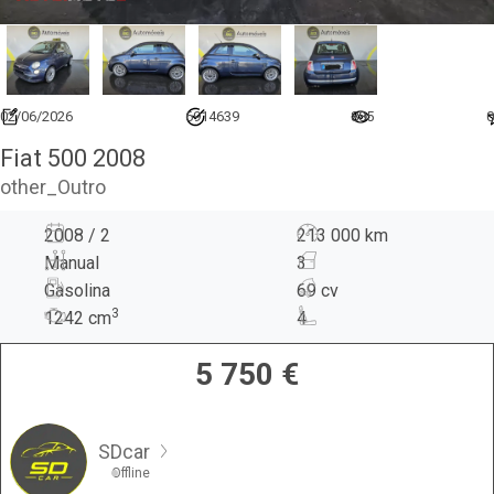
02/06/2026
6914639
885
0
Fiat 500 2008
other_Outro
2008 / 2
213 000 km
Manual
3
Gasolina
69 cv
3
1242
cm
4
5 750
€
SDcar
Offline