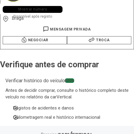
+351 914 ••• •31
Mostrar número
Disponível após registo
Braga
MENSAGEM PRIVADA
NEGOCIAR
TROCA
Verifique antes de comprar
Verificar histórico do veículo
−20%
Antes de decidir comprar, consulte o histórico completo deste
veículo no relatório da carVertical.
Registos de acidentes e danos
Quilometragem real e histórico internacional