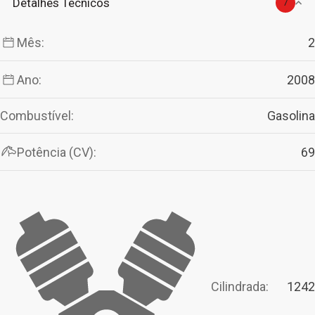
Detalhes Técnicos
7
Mês:
2
Ano:
2008
Combustível:
Gasolina
Potência (CV):
69
Cilindrada:
1242