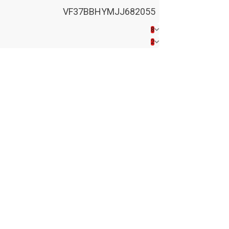
VF37BBHYMJJ682055
8
2