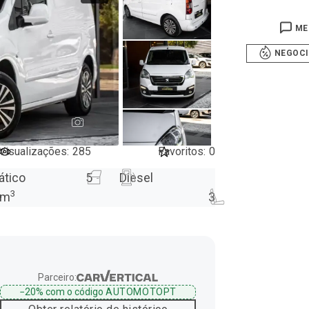
ME
NEGOC
24
Visualizações
:
285
Favoritos
:
0
ático
5
Diesel
3
m
3
Parceiro:
−20%
com o código
AUTOMOTOPT