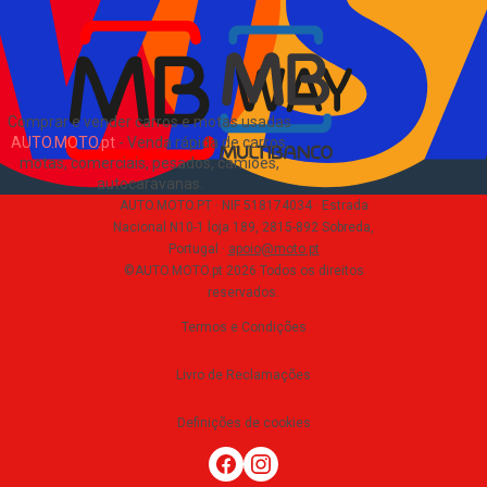
EN
Comprar e vender carros e motas usadas
AUTO.MOTO.pt
-
Venda rápida de carros,
motas, comerciais, pesados, camiões,
autocaravanas
.
AUTO.MOTO.PT ·
NIF 518174034 ·
Estrada
Nacional N10-1 loja 189, 2815-892 Sobreda,
Portugal
·
apoio@moto.pt
©AUTO.MOTO.pt
2026
Todos os direitos
reservados
.
Termos e Condições
Livro de Reclamações
Definições de cookies