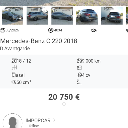
25/05/2026
6914034
726
0
Mercedes-Benz C 220 2018
D Avantgarde
2018 / 12
299 000 km
-
5
Diesel
194 cv
3
1950
cm
5
20 750
€
IMPORCAR
Offline