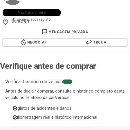
+351 919 ••• •39
Mostrar número
Disponível após registo
Santarém
MENSAGEM PRIVADA
NEGOCIAR
TROCA
Verifique antes de comprar
Verificar histórico do veículo
−20%
Antes de decidir comprar, consulte o histórico completo deste
veículo no relatório da carVertical.
Registos de acidentes e danos
Quilometragem real e histórico internacional