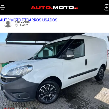
AUTO.MOTO.PT
CARROS USADOS
Via Lótus
Aveiro