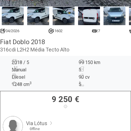
29/04/2026
6911602
2127
0
Fiat Doblo 2018
316cdi L2H2 Média Tecto Alto
2018 / 5
99 150 km
Manual
5
Diesel
90 cv
3
1248
cm
5
9 250
€
Via Lótus
Offline