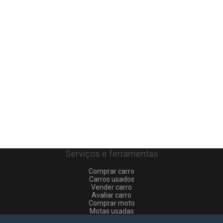
Serviços e ferramentas
Comprar carro
Carros usados
Vender carro
Avaliar carro
Comprar moto
Motas usadas
Vender mota