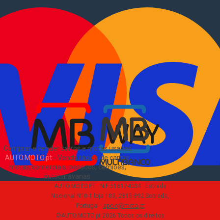
Comprar comerciais
Comerciais usados
Vender comerciais
Informações
Como comprar e vender
?
Pacotes de anúncios
Verificar VIN e matrícula
Sitemap
Blog
Sobre Nós
EN
Comprar e vender carros e motas usadas
AUTO.MOTO.pt
-
Venda rápida de carros,
motas, comerciais, pesados, camiões,
autocaravanas
.
AUTO.MOTO.PT ·
NIF 518174034 ·
Estrada
Nacional N10-1 loja 189, 2815-892 Sobreda,
Portugal
·
apoio@moto.pt
©AUTO.MOTO.pt
2026
Todos os direitos