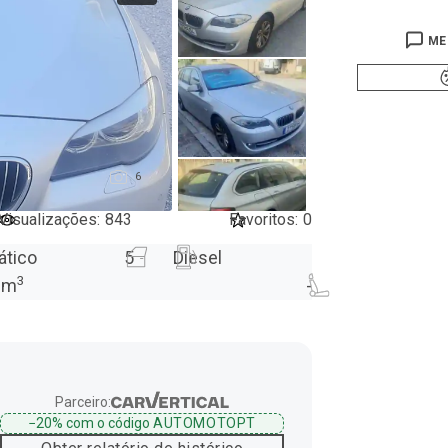
ME
6
Visualizações
:
843
Favoritos
:
0
ático
5
Diesel
3
cm
-
Parceiro:
−20%
com o código
AUTOMOTOPT