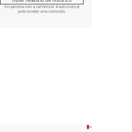
Obter relatório de histórico
Em parceria com a carVertical. A auto.moto.pt
pode receber uma comissão.
1