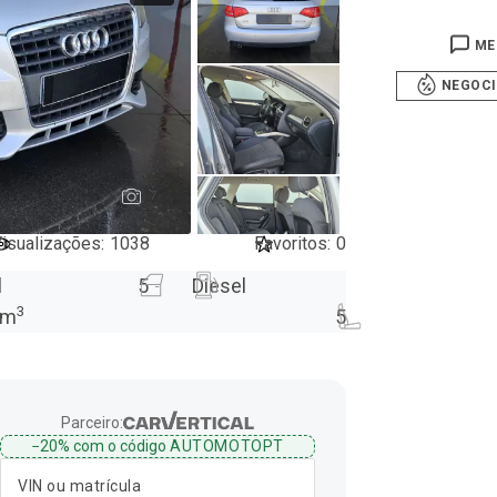
ME
NEGOC
7
isualizações
:
1038
Favoritos
:
0
l
5
Diesel
3
m
5
Parceiro:
−20%
com o código
AUTOMOTOPT