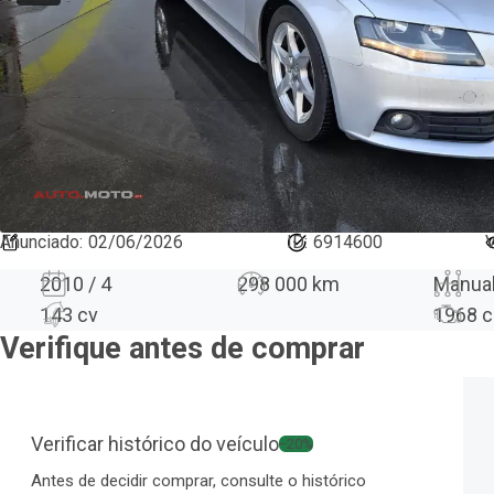
Anunciado
:
02/06/2026
ID:
6914600
V
2010 / 4
298 000 km
Manua
143 cv
1968
c
Verifique antes de comprar
Verificar histórico do veículo
−20%
Antes de decidir comprar, consulte o histórico